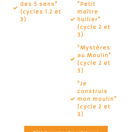
des 5 sens"
"Petit
(cycles 1.2 et
maître
3)
huilier"
(cycle 2 et
3)
"Mystères
au Moulin"
(cycle 2 et
3)
"Je
construis
mon moulin"
(cycle 2 et
3)