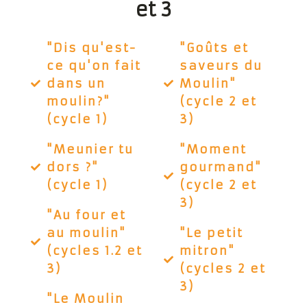
et 3
"Dis qu'est-
"Goûts et
ce qu'on fait
saveurs du
dans un
Moulin"
moulin?"
(cycle 2 et
(cycle 1)
3)
"Meunier tu
"Moment
dors ?"
gourmand"
(cycle 1)
(cycle 2 et
3)
"Au four et
au moulin"
"Le petit
(cycles 1.2 et
mitron"
3)
(cycles 2 et
3)
"Le Moulin